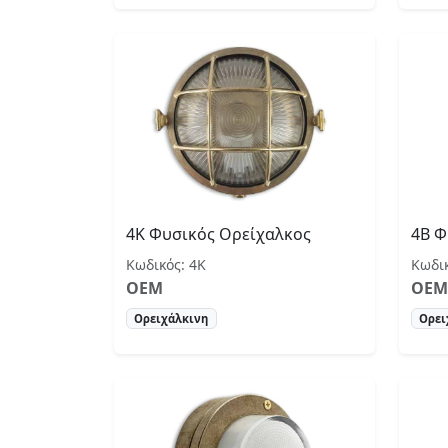
4Κ Φυσικός Ορείχαλκος
4Β Φ
Κωδικός: 4Κ
Κωδικ
OEM
OEM
Ορειχάλκινη
Ορει