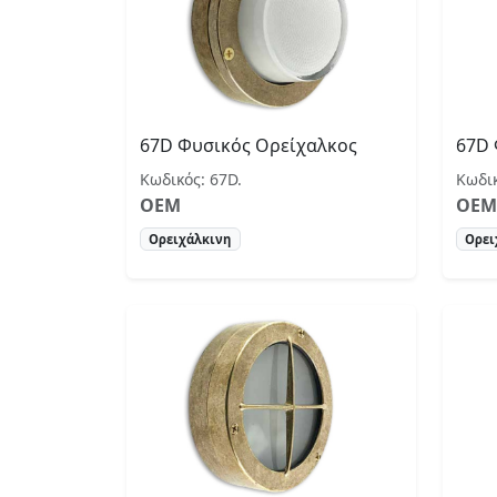
67D Φυσικός Ορείχαλκος
67D 
Κωδικός: 67D.
Κωδι
OEM
OEM
Ορειχάλκινη
Ορει