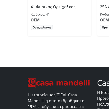
41 Φυσικός Ορείχαλκος
25Α 
Κωδικός: 41
Κωδικ
OEM
OEM
Ορειχάλκινη
Ορει
Ca
Η Ετα
Η εταιρεία μας IDEAL Casa
Προϊό
Mandelli, η οποία ιδρύθηκε το
Πολιτ
1976, εισάγει και εμπορεύεται