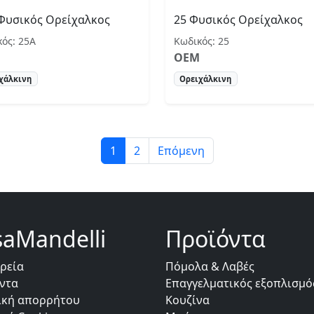
Φυσικός Ορείχαλκος
25 Φυσικός Ορείχαλκος
ός: 25Α
Κωδικός: 25
OEM
χάλκινη
Ορειχάλκινη
1
2
Επόμενη
saMandelli
Προϊόντα
ιρεία
Πόμολα & Λαβές
ντα
Επαγγελματικός εξοπλισμό
ική απορρήτου
Κουζίνα