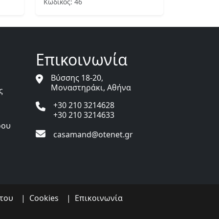
Κωδικός: 46
Επικοινωνία
Βύσσης 18-20,
Μοναστηράκι, Αθήνα
ς
+30 210 3214628
+30 210 3214633
ρου
casamand@otenet.gr
του
|
Cookies
|
Επικοινωνία