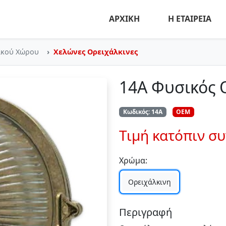
ΑΡΧΙΚΗ
Η ΕΤΑΙΡΕΙΑ
ικού Χώρου
Χελώνες Ορειχάλκινες
14Α Φυσικός 
Κωδικός: 14Α
OEM
Τιμή κατόπιν σ
Χρώμα:
Ορειχάλκινη
Περιγραφή